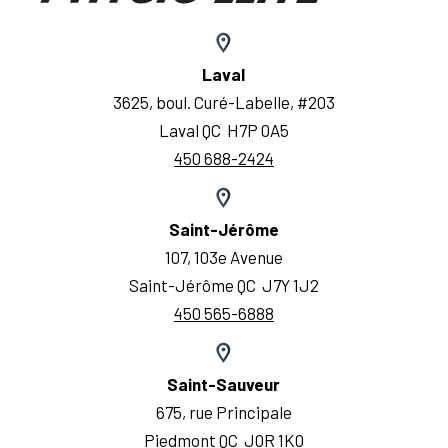
Laval
3625, boul. Curé-Labelle, #203
Laval QC H7P 0A5
450 688-2424
Saint-Jérôme
107, 103e Avenue
Saint-Jérôme QC J7Y 1J2
450 565-6888
Saint-Sauveur
675, rue Principale
Piedmont QC J0R 1K0