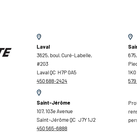
Laval
Sai
3625, boul. Curé-Labelle,
675,
#203
Pie
Laval QC H7P 0A5
1K0
450 688-2424
579
Saint-Jérôme
Pro
107, 103e Avenue
ren
Saint-Jérôme QC J7Y 1J2
per
450 565-6888