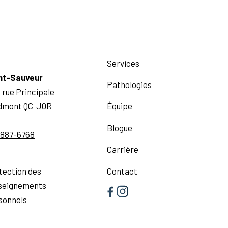
Services
nt-Sauveur
Pathologies
 rue Principale
dmont QC J0R
Équipe
Blogue
 887-6768
Carrière
Contact
tection des
seignements
sonnels