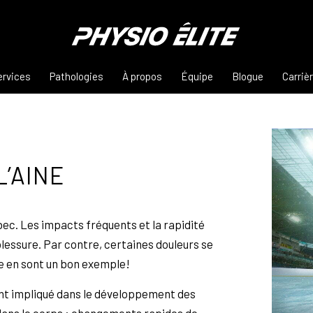
ervices
Pathologies
À propos
Équipe
Blogue
Carriè
L’AINE
ec. Les impacts fréquents et la rapidité
essure. Par contre, certaines douleurs se
ne en sont un bon exemple!
nt impliqué dans le développement des
re dans le corps : changements rapides de