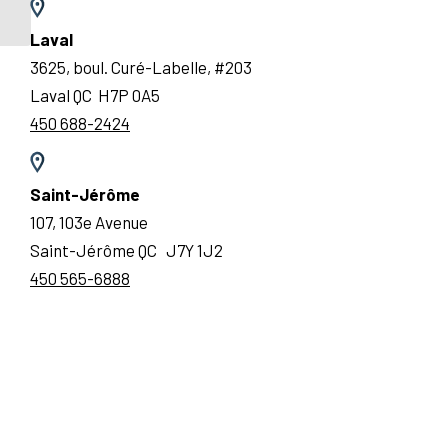
TENDINITE AU COUDE
Laval
3625, boul. Curé-Labelle, #203
Laval QC H7P 0A5
450 688-2424
Saint-Jérôme
107, 103e Avenue
Saint-Jérôme QC J7Y 1J2
450 565-6888