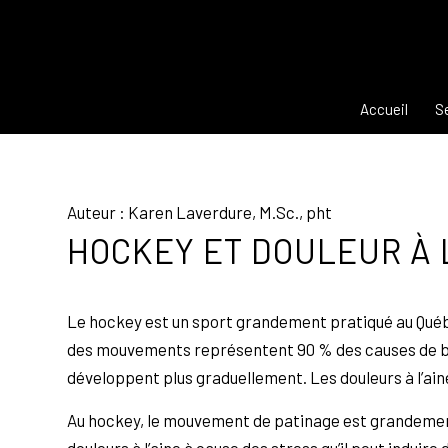
Accueil
S
Auteur : Karen Laverdure, M.Sc., pht
HOCKEY ET DOULEUR À 
Le hockey est un sport grandement pratiqué au Québ
des mouvements représentent 90 % des causes de bl
développent plus graduellement. Les douleurs à l’ai
Au hockey, le mouvement de patinage est grandeme
douleurs à l’aine à cause des stress qu’il peut indui